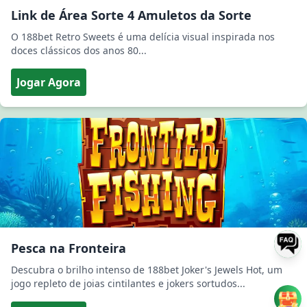
Link de Área Sorte 4 Amuletos da Sorte
O 188bet Retro Sweets é uma delícia visual inspirada nos
doces clássicos dos anos 80...
Jogar Agora
Pesca na Fronteira
Descubra o brilho intenso de 188bet Joker's Jewels Hot, um
jogo repleto de joias cintilantes e jokers sortudos...