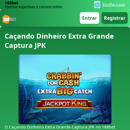
188bet
🌐
Escolha o país
Apostas esportivas e cassino online
Entrar
Registrar
Caçando Dinheiro Extra Grande
Captura JPK
O Caçando Dinheiro Extra Grande Captura JPK no 188bet