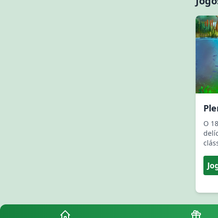
Jogo
Ple
O 18
delí
clás
Jo