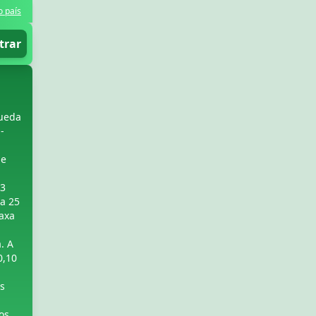
o país
trar
ueda
-
de
 3
ta 25
axa
. A
0,10
s
os