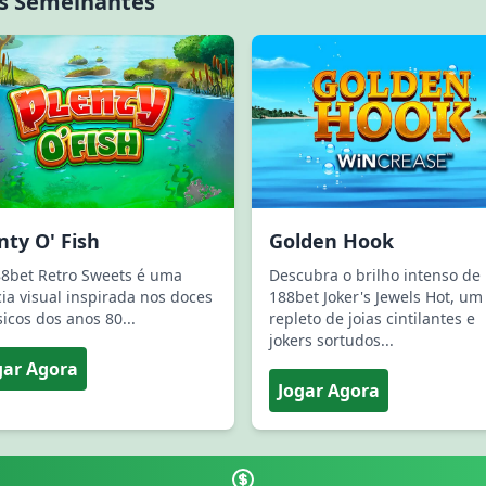
s Semelhantes
nty O' Fish
Golden Hook
8bet Retro Sweets é uma
Descubra o brilho intenso de
cia visual inspirada nos doces
188bet Joker's Jewels Hot, um
sicos dos anos 80...
repleto de joias cintilantes e
jokers sortudos...
gar Agora
Jogar Agora