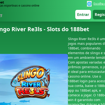
bet
🌐
Escolha 
as esportivas e cassino online
Entrar
Regis
ingo River Re3ls - Slots do 188bet
Slingo River Re3ls é u
jogos mais populares d
188bet, combinando
elementos de slingo e s
em um ambiente temát
Com apostas variadas 
prêmios generosos, o j
é ideal para entusiasta
cassino online. Use o
188bet login para aces
sua conta, baixe o 188b
app ou 188bet apk, e
comece a jogar. O 188b
win é garantido com
promoções diárias e b