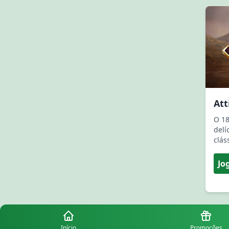
Att
O 18
delí
clás
Jo
Início
Promoções