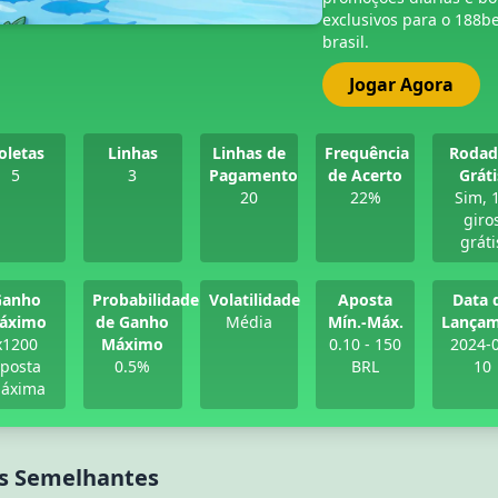
exclusivos para o 188b
brasil.
Jogar Agora
oletas
Linhas
Linhas de
Frequência
Rodad
5
3
Pagamento
de Acerto
Gráti
20
22%
Sim, 
giro
gráti
Ganho
Probabilidade
Volatilidade
Aposta
Data 
áximo
de Ganho
Média
Mín.-Máx.
Lança
x1200
Máximo
0.10 - 150
2024-
posta
0.5%
BRL
10
áxima
s Semelhantes