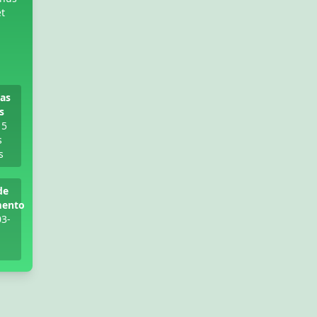
et
as
s
15
s
s
de
mento
03-