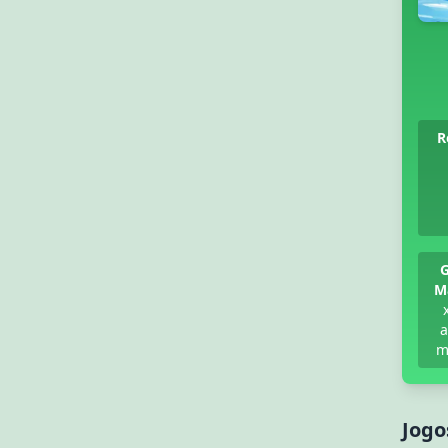
R
M
a
m
Jogo